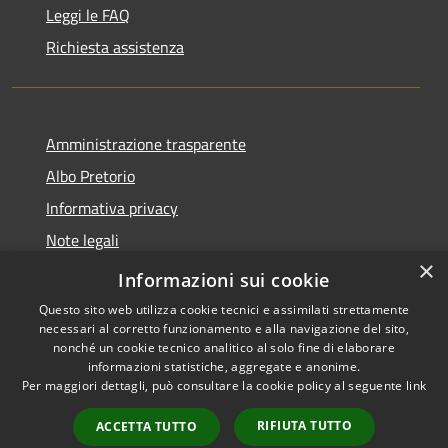
Leggi le FAQ
Richiesta assistenza
Amministrazione trasparente
Albo Pretorio
Informativa privacy
Note legali
×
Dichiarazione di accessibilità
Informazioni sui cookie
Questo sito web utilizza cookie tecnici e assimilati strettamente
necessari al corretto funzionamento e alla navigazione del sito,
nonché un cookie tecnico analitico al solo fine di elaborare
informazioni statistiche, aggregate e anonime.
RSS
Copyright © 2026 • Città di
Per maggiori dettagli, può consultare la cookie policy al seguente
link
Accessibilità
Cornate d'Adda • Powered by
Privacy
Municipium
Accesso
•
RIFIUTA TUTTO
ACCETTA TUTTO
Cookie
redazione