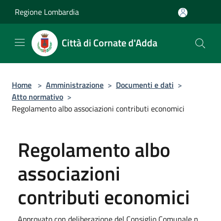
Salta al contenuto principale
Regione Lombardia
Città di Cornate d'Adda
Home
>
Amministrazione
>
Documenti e dati
>
Atto normativo
>
Regolamento albo associazioni contributi economici
Regolamento albo
associazioni
contributi economici
Approvato con deliberazione del Consiglio Comunale n.