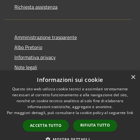
Richiesta assistenza
Amministrazione trasparente
Albo Pretorio
Informativa privacy
Note legali
×
Dichiarazione di accessibilità
Informazioni sui cookie
Questo sito web utilizza cookie tecnici e assimilati strettamente
necessari al corretto funzionamento e alla navigazione del sito,
nonché un cookie tecnico analitico al solo fine di elaborare
informazioni statistiche, aggregate e anonime.
RSS
Copyright © 2026 • Città di
Per maggiori dettagli, può consultare la cookie policy al seguente
link
Accessibilità
Cornate d'Adda • Powered by
Privacy
Municipium
Accesso
•
RIFIUTA TUTTO
ACCETTA TUTTO
Cookie
redazione
Mappa del sito
MOSTRA DETTAGLI