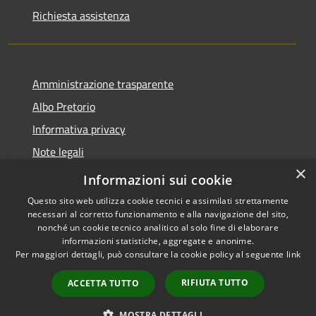
Richiesta assistenza
Amministrazione trasparente
Albo Pretorio
Informativa privacy
Note legali
×
Dichiarazione di accessibilità
Informazioni sui cookie
Questo sito web utilizza cookie tecnici e assimilati strettamente
necessari al corretto funzionamento e alla navigazione del sito,
nonché un cookie tecnico analitico al solo fine di elaborare
informazioni statistiche, aggregate e anonime.
RSS
Copyright © 2026 • Città di
Per maggiori dettagli, può consultare la cookie policy al seguente
link
Accessibilità
Cornate d'Adda • Powered by
Privacy
Municipium
Accesso
•
RIFIUTA TUTTO
ACCETTA TUTTO
Cookie
redazione
Mappa del sito
MOSTRA DETTAGLI