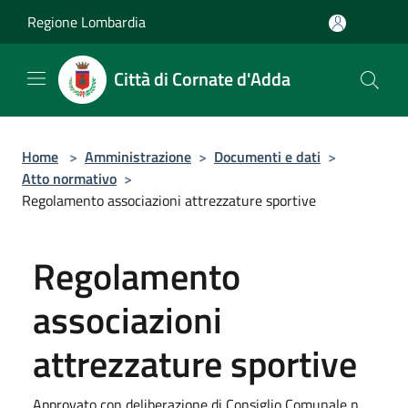
Salta al contenuto principale
Regione Lombardia
Città di Cornate d'Adda
Home
>
Amministrazione
>
Documenti e dati
>
Atto normativo
>
Regolamento associazioni attrezzature sportive
Regolamento
associazioni
attrezzature sportive
Approvato con deliberazione di Consiglio Comunale n.