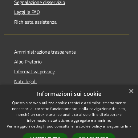
Segnalazione disservizio
Leggi le FAQ
Richiesta assistenza
Amministrazione trasparente
Albo Pretorio
Informativa privacy
Note legali
×
Dichiarazione di accessibilità
Informazioni sui cookie
Questo sito web utilizza cookie tecnici e assimilati strettamente
necessari al corretto funzionamento e alla navigazione del sito,
nonché un cookie tecnico analitico al solo fine di elaborare
informazioni statistiche, aggregate e anonime.
RSS
Copyright © 2026 • Città di
Per maggiori dettagli, può consultare la cookie policy al seguente
link
Accessibilità
Cornate d'Adda • Powered by
Privacy
Municipium
Accesso
•