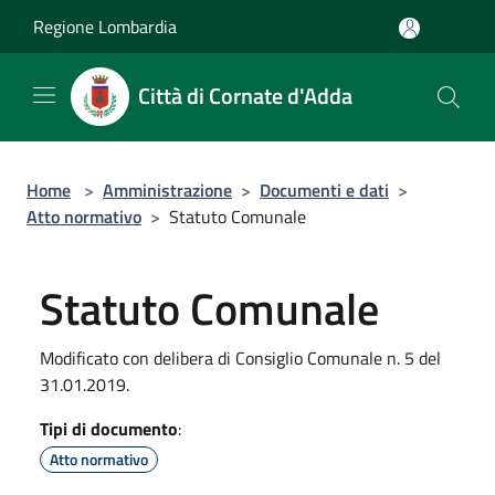
Salta al contenuto principale
Regione Lombardia
Città di Cornate d'Adda
Home
>
Amministrazione
>
Documenti e dati
>
Atto normativo
>
Statuto Comunale
Statuto Comunale
Modificato con delibera di Consiglio Comunale n. 5 del
31.01.2019.
Tipi di documento
:
Atto normativo