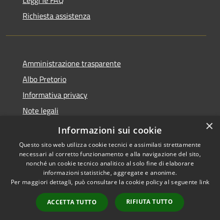
Richiesta assistenza
Amministrazione trasparente
Albo Pretorio
Informativa privacy
Note legali
×
Dichiarazione di accessibilità
Informazioni sui cookie
Questo sito web utilizza cookie tecnici e assimilati strettamente
necessari al corretto funzionamento e alla navigazione del sito,
nonché un cookie tecnico analitico al solo fine di elaborare
informazioni statistiche, aggregate e anonime.
RSS
Copyright © 2026 • Città di
Per maggiori dettagli, può consultare la cookie policy al seguente
link
Accessibilità
Cornate d'Adda • Powered by
Privacy
Municipium
Accesso
•
RIFIUTA TUTTO
ACCETTA TUTTO
Cookie
redazione