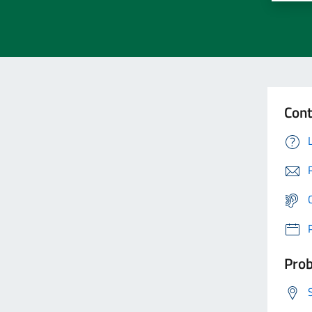
Cont
Prob