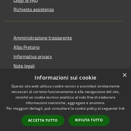
Richiesta assistenza
Amministrazione trasparente
Albo Pretorio
Informativa privacy
Note legali
×
Dichiarazione di accessibilità
Informazioni sui cookie
Questo sito web utilizza cookie tecnici e assimilati strettamente
necessari al corretto funzionamento e alla navigazione del sito,
nonché un cookie tecnico analitico al solo fine di elaborare
informazioni statistiche, aggregate e anonime.
RSS
Copyright © 2026 • Città di
Per maggiori dettagli, può consultare la cookie policy al seguente
link
Accessibilità
Cornate d'Adda • Powered by
Privacy
Municipium
Accesso
•
RIFIUTA TUTTO
ACCETTA TUTTO
Cookie
redazione