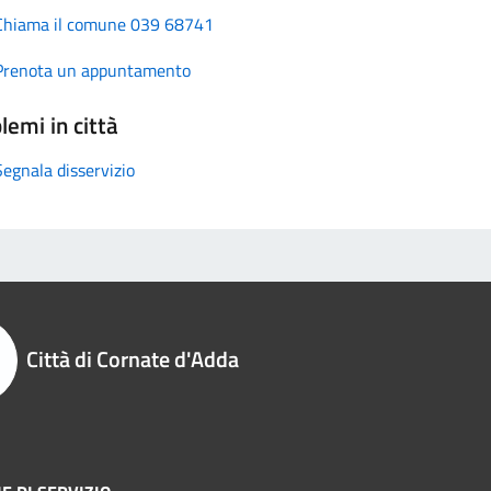
Chiama il comune 039 68741
Prenota un appuntamento
lemi in città
Segnala disservizio
Città di Cornate d'Adda