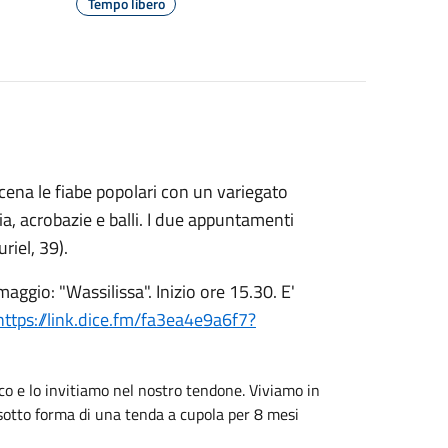
Tempo libero
cena le fiabe popolari con un variegato
ia, acrobazie e balli. I due appuntamenti
riel, 39).
io: "Wassilissa". Inizio ore 15.30. E'
https://link.dice.fm/fa3ea4e9a6f7?
co e lo invitiamo nel nostro tendone. Viviamo in
sotto forma di una tenda a cupola per 8 mesi