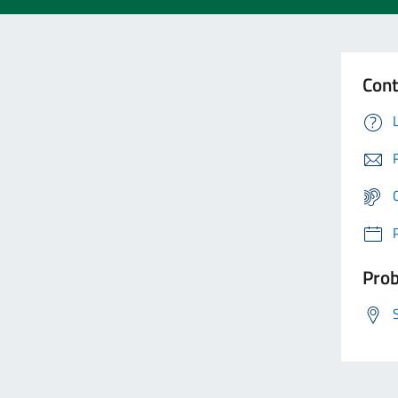
Cont
Prob