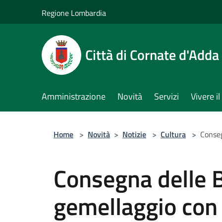
Salta al contenuto principale
Regione Lombardia
Città di Cornate d'Adda
Amministrazione
Novità
Servizi
Vivere 
Home
>
Novità
>
Notizie
>
Cultura
>
Conseg
Consegna delle B
gemellaggio con