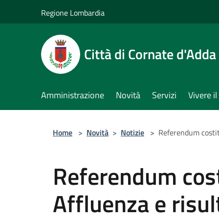
Salta al contenuto principale
Regione Lombardia
Città di Cornate d'Adda
Amministrazione
Novità
Servizi
Vivere 
Home
>
Novità
>
Notizie
>
Referendum costit
Referendum cost
Affluenza e risul