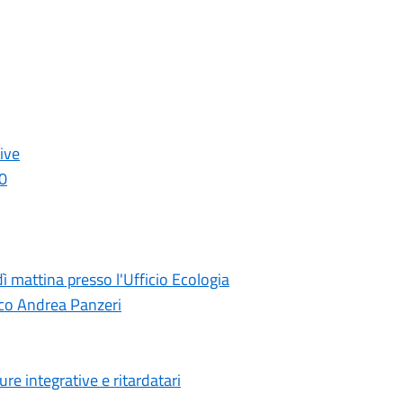
tive
70
ì mattina presso l'Ufficio Ecologia
daco Andrea Panzeri
ure integrative e ritardatari