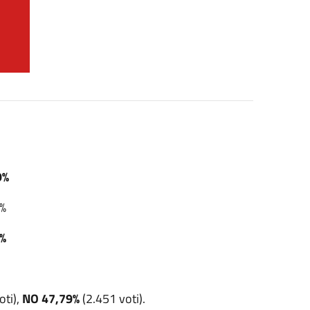
9%
%
%
oti),
NO 47,79%
(2.451 voti).