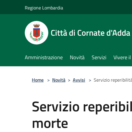
Salta al contenuto principale
Regione Lombardia
Città di Cornate d'Adda
Amministrazione
Novità
Servizi
Vivere 
Home
>
Novità
>
Avvisi
>
Servizio reperibili
Servizio reperibi
morte