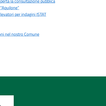
perta la consultazione pubblica
 “Aquilone”
levatori per indagini ISTAT
zioni nel nostro Comune