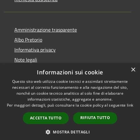
Amministrazione trasparente
Albo Pretorio
Informativa privacy
Note legali
×
Dichiarazione di accessibilità
Informazioni sui cookie
Questo sito web utilizza cookie tecnici e assimilati strettamente
necessari al corretto funzionamento e alla navigazione del sito,
nonché un cookie tecnico analitico al solo fine di elaborare
informazioni statistiche, aggregate e anonime.
RSS
Copyright © 2026 • Città di
Per maggiori dettagli, può consultare la cookie policy al seguente
link
Accessibilità
Cornate d'Adda • Powered by
Privacy
Municipium
Accesso
•
RIFIUTA TUTTO
ACCETTA TUTTO
Cookie
redazione
Mappa del sito
MOSTRA DETTAGLI