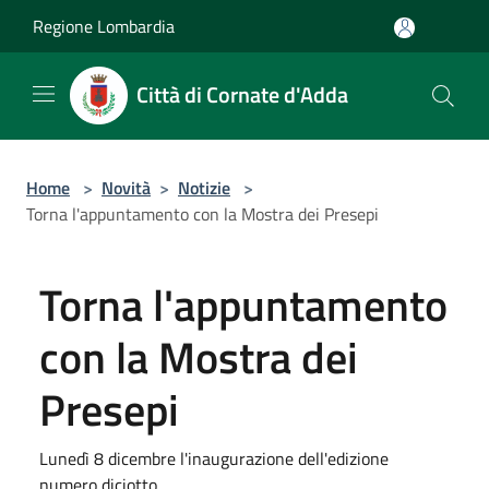
Salta al contenuto principale
Regione Lombardia
Città di Cornate d'Adda
Home
>
Novità
>
Notizie
>
Torna l'appuntamento con la Mostra dei Presepi
Torna l'appuntamento
con la Mostra dei
Presepi
Lunedì 8 dicembre l'inaugurazione dell'edizione
numero diciotto.