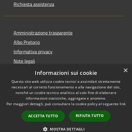
Richiesta assistenza
Amministrazione trasparente
Albo Pretorio
Informativa privacy
Note legali
×
Dichiarazione di accessibilità
Informazioni sui cookie
Questo sito web utilizza cookie tecnici e assimilati strettamente
necessari al corretto funzionamento e alla navigazione del sito,
nonché un cookie tecnico analitico al solo fine di elaborare
informazioni statistiche, aggregate e anonime.
RSS
Copyright © 2026 • Città di
Per maggiori dettagli, può consultare la cookie policy al seguente
link
Accessibilità
Cornate d'Adda • Powered by
Privacy
Municipium
Accesso
•
RIFIUTA TUTTO
ACCETTA TUTTO
Cookie
redazione
Mappa del sito
MOSTRA DETTAGLI