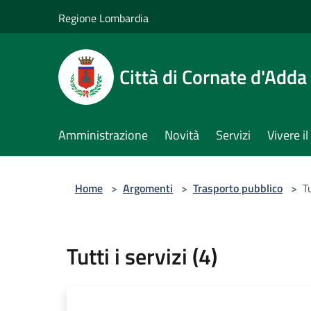
Salta al contenuto principale
Regione Lombardia
Città di Cornate d'Adda
Amministrazione
Novità
Servizi
Vivere 
Home
>
Argomenti
>
Trasporto pubblico
>
Tu
Tutti i servizi (4)