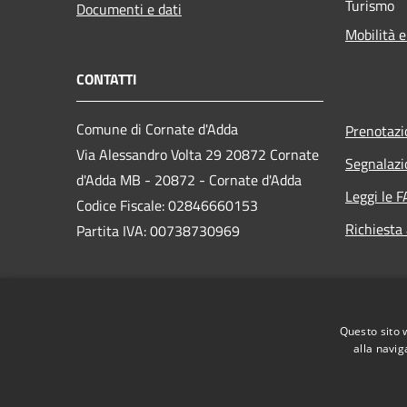
Turismo
Documenti e dati
Mobilità e
CONTATTI
Comune di Cornate d'Adda
Prenotaz
Via Alessandro Volta 29 20872 Cornate
Segnalazi
d'Adda MB - 20872 - Cornate d'Adda
Leggi le 
Codice Fiscale: 02846660153
Richiesta
Partita IVA: 00738730969
PEC:
comune.cornatedadda@cert.legalmail.it
Questo sito 
Centralino Unico: 039 68741
alla navig