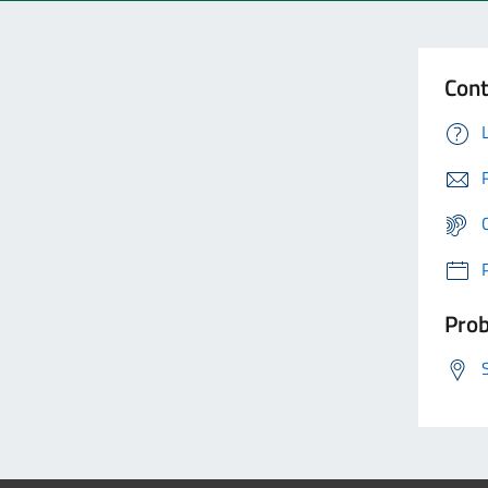
Cont
Prob