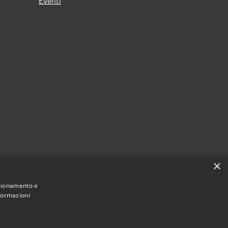
Eventi
×
nzionamento e
nformazioni