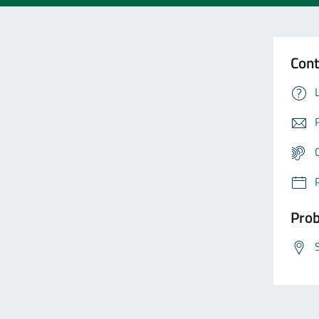
Cont
Prob