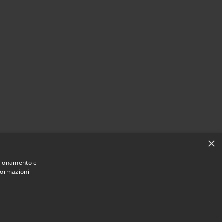
×
nzionamento e
nformazioni