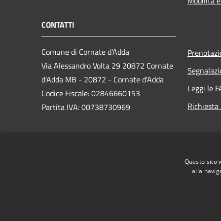
Mobilità e
CONTATTI
Comune di Cornate d'Adda
Prenotaz
Via Alessandro Volta 29 20872 Cornate
Segnalazi
d'Adda MB - 20872 - Cornate d'Adda
Leggi le 
Codice Fiscale: 02846660153
Richiesta
Partita IVA: 00738730969
PEC:
comune.cornatedadda@cert.legalmail.it
Questo sito 
Centralino Unico: 039 68741
alla navig