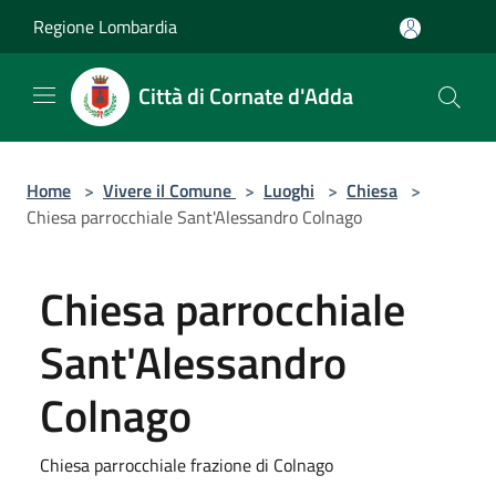
Salta al contenuto principale
Regione Lombardia
Città di Cornate d'Adda
Home
>
Vivere il Comune
>
Luoghi
>
Chiesa
>
Chiesa parrocchiale Sant'Alessandro Colnago
Chiesa parrocchiale
Sant'Alessandro
Colnago
Chiesa parrocchiale frazione di Colnago