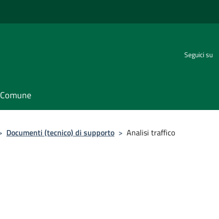
Seguici su
il Comune
>
Documenti (tecnico) di supporto
>
Analisi traffico