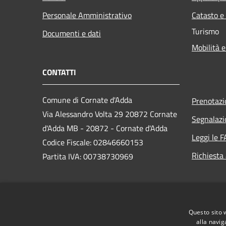
Personale Amministrativo
Catasto e
Turismo
Documenti e dati
Mobilità e
CONTATTI
Comune di Cornate d'Adda
Prenotaz
Via Alessandro Volta 29 20872 Cornate
Segnalazi
d'Adda MB - 20872 - Cornate d'Adda
Leggi le 
Codice Fiscale: 02846660153
Richiesta
Partita IVA: 00738730969
PEC:
comune.cornatedadda@cert.legalmail.it
Questo sito 
Centralino Unico: 039 68741
alla navig