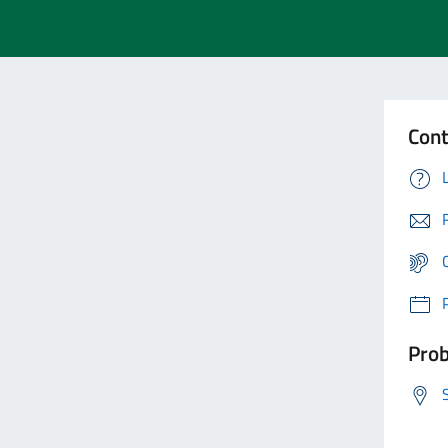
Cont
Prob