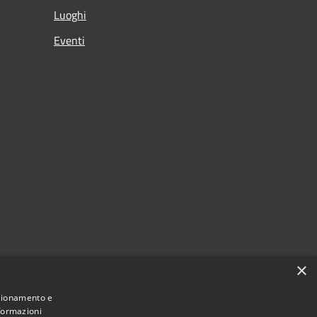
Luoghi
Eventi
×
nzionamento e
nformazioni