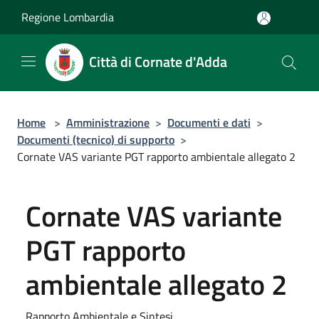
Salta al contenuto principale
Regione Lombardia
Città di Cornate d'Adda
Home
>
Amministrazione
>
Documenti e dati
>
Documenti (tecnico) di supporto
>
Cornate VAS variante PGT rapporto ambientale allegato 2
Cornate VAS variante
PGT rapporto
ambientale allegato 2
Rapporto Ambientale e Sintesi