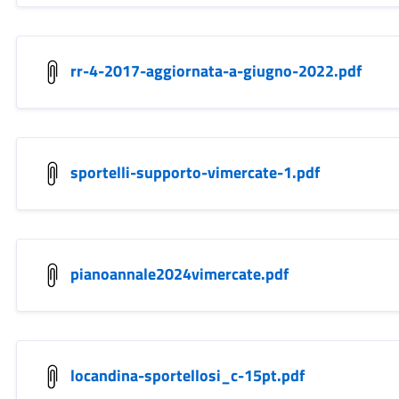
rr-4-2017-aggiornata-a-giugno-2022.pdf
sportelli-supporto-vimercate-1.pdf
pianoannale2024vimercate.pdf
locandina-sportellosi_c-15pt.pdf