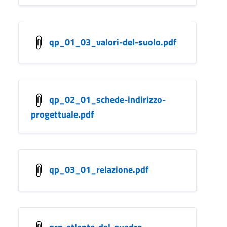
qp_01_03_valori-del-suolo.pdf
qp_02_01_schede-indirizzo-
progettuale.pdf
qp_03_01_relazione.pdf
qrp-atlante-del-quadro-