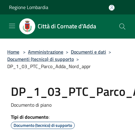
Salta al contenuto principale
Regione Lombardia
Città di Cornate d'Adda
Home
>
Amministrazione
>
Documenti e dati
>
Documenti (tecnico) di supporto
>
DP_1_03_PTC_Parco_Adda_Nord_appr
DP_1_03_PTC_Parco_
Documento di piano
Tipi di documento
:
Documento (tecnico) di supporto