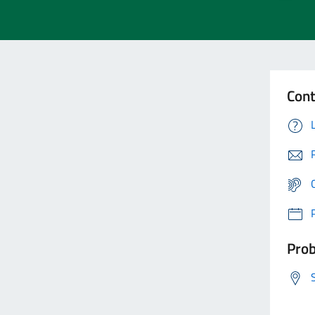
Cont
Prob