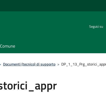
Seguici su
il Comune
>
Documenti (tecnico) di supporto
>
DP_1_13_Prg_storici_app
orici_appr