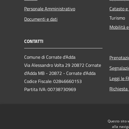
Personale Amministrativo
Catasto e
Turismo
Documenti e dati
Mobilità e
CONTATTI
Comune di Cornate d'Adda
Prenotaz
Via Alessandro Volta 29 20872 Cornate
Segnalazi
d'Adda MB - 20872 - Cornate d'Adda
Leggi le 
Codice Fiscale: 02846660153
Richiesta
Partita IVA: 00738730969
PEC:
comune.cornatedadda@cert.legalmail.it
Questo sito 
Centralino Unico: 039 68741
alla navig