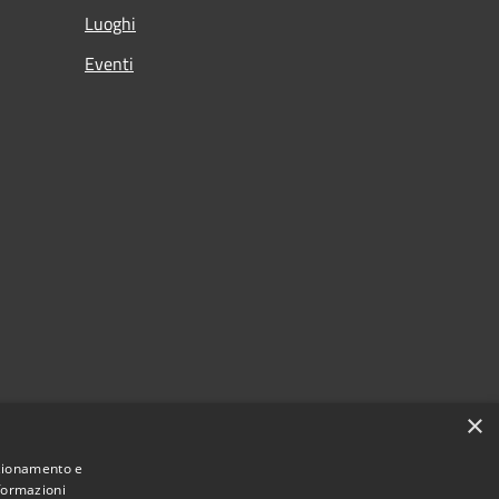
Luoghi
Eventi
×
nzionamento e
nformazioni