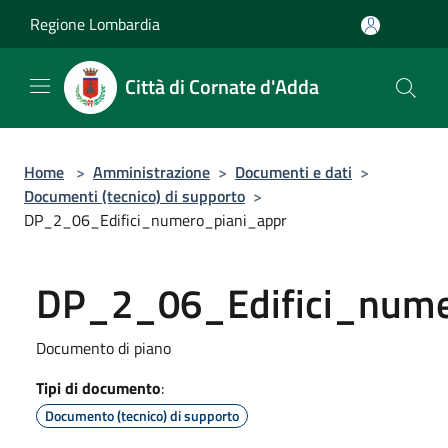
Salta al contenuto principale
Regione Lombardia
Città di Cornate d'Adda
Home
>
Amministrazione
>
Documenti e dati
>
Documenti (tecnico) di supporto
>
DP_2_06_Edifici_numero_piani_appr
DP_2_06_Edifici_nume
Documento di piano
Tipi di documento
:
Documento (tecnico) di supporto