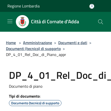
Salta al contenuto principale
Regione Lombardia
Città di Cornate d'Adda
Home
>
Amministrazione
>
Documenti e dati
>
Documenti (tecnico) di supporto
>
DP_4_01_Rel_Doc_di_Piano_appr
DP_4_01_Rel_Doc_di_
Documento di piano
Tipi di documento
:
Documento (tecnico) di supporto