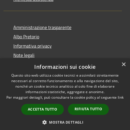
Amministrazione trasparente
Albo Pretorio
Informativa privacy
Note legali
×
Dichiarazione di accessibilità
Informazioni sui cookie
Questo sito web utilizza cookie tecnici e assimilati strettamente
necessari al corretto funzionamento e alla navigazione del sito,
nonché un cookie tecnico analitico al solo fine di elaborare
informazioni statistiche, aggregate e anonime.
RSS
Copyright © 2026 • Città di
Per maggiori dettagli, può consultare la cookie policy al seguente
link
Accessibilità
Cornate d'Adda • Powered by
Privacy
Municipium
Accesso
•
RIFIUTA TUTTO
ACCETTA TUTTO
Cookie
redazione
Mappa del sito
MOSTRA DETTAGLI