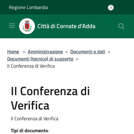
Salta al contenuto principale
Regione Lombardia
Città di Cornate d'Adda
Home
>
Amministrazione
>
Documenti e dati
>
Documenti (tecnico) di supporto
>
II Conferenza di Verifica
II Conferenza di
Verifica
II Conferenza di Verifica
Tipi di documento
: