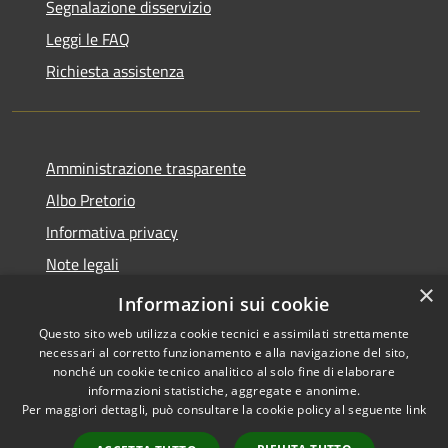
Segnalazione disservizio
Leggi le FAQ
Richiesta assistenza
Amministrazione trasparente
Albo Pretorio
Informativa privacy
Note legali
×
Dichiarazione di accessibilità
Informazioni sui cookie
Questo sito web utilizza cookie tecnici e assimilati strettamente
necessari al corretto funzionamento e alla navigazione del sito,
nonché un cookie tecnico analitico al solo fine di elaborare
informazioni statistiche, aggregate e anonime.
RSS
Copyright © 2026 • Città di
Per maggiori dettagli, può consultare la cookie policy al seguente
link
Accessibilità
Cornate d'Adda • Powered by
Privacy
Municipium
Accesso
•