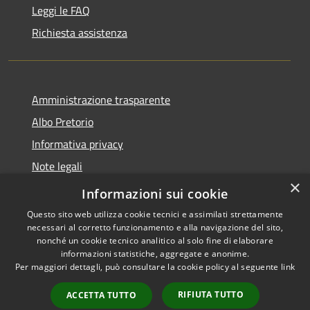
Leggi le FAQ
Richiesta assistenza
Amministrazione trasparente
Albo Pretorio
Informativa privacy
Note legali
×
Dichiarazione di accessibilità
Informazioni sui cookie
Questo sito web utilizza cookie tecnici e assimilati strettamente
necessari al corretto funzionamento e alla navigazione del sito,
nonché un cookie tecnico analitico al solo fine di elaborare
informazioni statistiche, aggregate e anonime.
RSS
Copyright © 2026 • Città di
Per maggiori dettagli, può consultare la cookie policy al seguente
link
Accessibilità
Cornate d'Adda • Powered by
Privacy
Municipium
Accesso
•
RIFIUTA TUTTO
ACCETTA TUTTO
Cookie
redazione