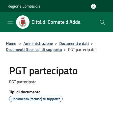
Salta al contenuto principale
Regione Lombardia
Città di Cornate d'Adda
Home
>
Amministrazione
>
Documenti e dati
>
Documenti (tecnico) di supporto
>
PGT partecipato
PGT partecipato
PGT partecipato
Tipi di documento
:
Documento (tecnico) di supporto