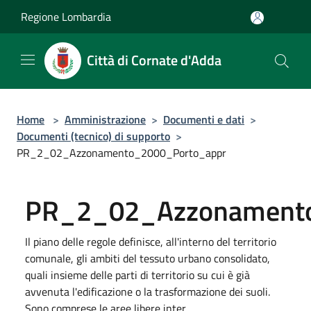
Salta al contenuto principale
Regione Lombardia
Città di Cornate d'Adda
Home
>
Amministrazione
>
Documenti e dati
>
Documenti (tecnico) di supporto
>
PR_2_02_Azzonamento_2000_Porto_appr
PR_2_02_Azzonamento
Il piano delle regole definisce, all'interno del territorio
comunale, gli ambiti del tessuto urbano consolidato,
quali insieme delle parti di territorio su cui è già
avvenuta l'edificazione o la trasformazione dei suoli.
Sono comprese le aree libere inter