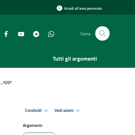
Accedi all'area personale
Cerca
Tutti gli argomenti
o_appr
Condividi
Vedi azioni
Argomenti: