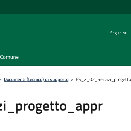
Seguici su
il Comune
>
Documenti (tecnico) di supporto
>
PS_2_02_Servizi_progett
i_progetto_appr