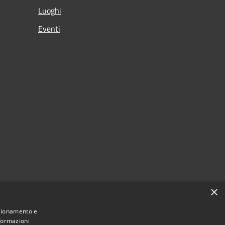
Luoghi
Eventi
×
nzionamento e
nformazioni