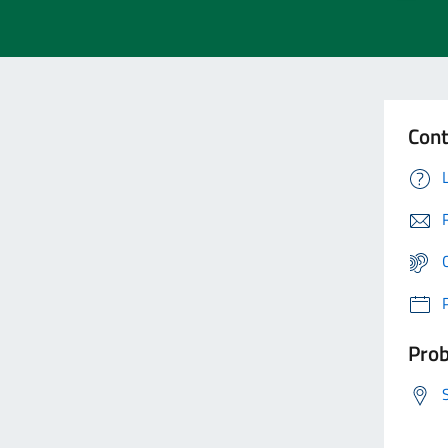
Cont
Prob