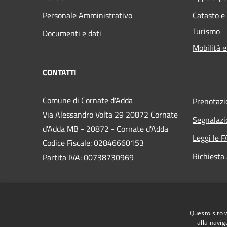
Personale Amministrativo
Catasto e
Turismo
Documenti e dati
Mobilità e
CONTATTI
Comune di Cornate d'Adda
Prenotaz
Via Alessandro Volta 29 20872 Cornate
Segnalazi
d'Adda MB - 20872 - Cornate d'Adda
Leggi le 
Codice Fiscale: 02846660153
Richiesta
Partita IVA: 00738730969
PEC:
comune.cornatedadda@cert.legalmail.it
Questo sito 
Centralino Unico: 039 68741
alla navig