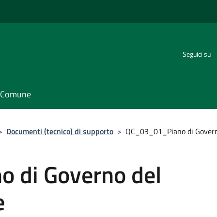
Seguici su
il Comune
>
Documenti (tecnico) di supporto
>
QC_03_01_Piano di Governo 
 di Governo del
e