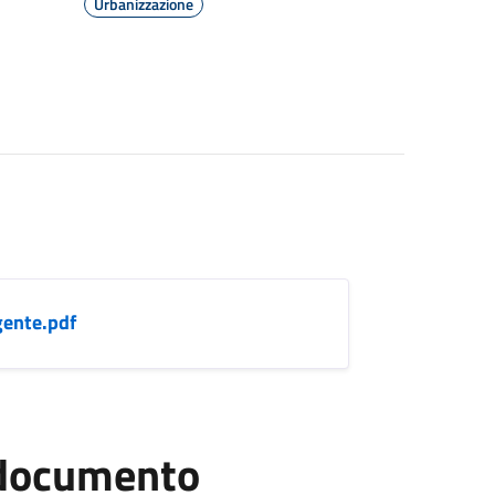
Urbanizzazione
gente.pdf
l documento