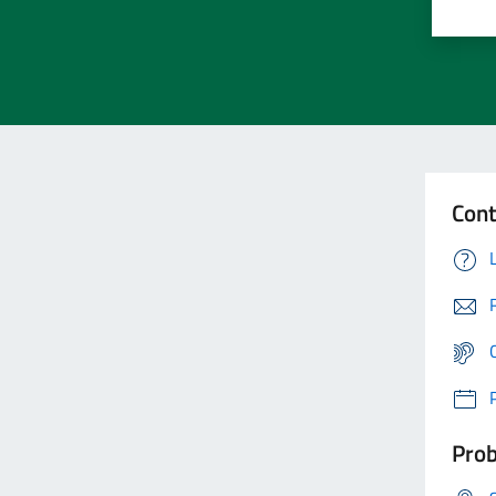
Cont
Prob