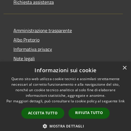
Richiesta assistenza
Amministrazione trasparente
Albo Pretorio
Informativa privacy
Note legali
×
Dichiarazione di accessibilità
Informazioni sui cookie
Questo sito web utilizza cookie tecnici e assimilati strettamente
necessari al corretto funzionamento e alla navigazione del sito,
nonché un cookie tecnico analitico al solo fine di elaborare
informazioni statistiche, aggregate e anonime.
RSS
Copyright © 2026 • Città di
Per maggiori dettagli, può consultare la cookie policy al seguente
link
Accessibilità
Cornate d'Adda • Powered by
Privacy
Municipium
Accesso
•
RIFIUTA TUTTO
ACCETTA TUTTO
Cookie
redazione
Mappa del sito
MOSTRA DETTAGLI