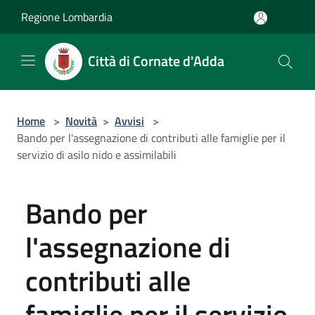
Salta al contenuto principale
Regione Lombardia
Città di Cornate d'Adda
Home
>
Novità
>
Avvisi
>
Bando per l'assegnazione di contributi alle famiglie per il
servizio di asilo nido e assimilabili
Bando per
l'assegnazione di
contributi alle
famiglie per il servizio