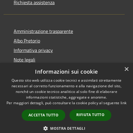
Richiesta assistenza
Amministrazione trasparente
Albo Pretorio
Informativa privacy
Note legali
×
Dichiarazione di accessibilità
Informazioni sui cookie
Questo sito web utilizza cookie tecnici e assimilati strettamente
necessari al corretto funzionamento e alla navigazione del sito,
nonché un cookie tecnico analitico al solo fine di elaborare
informazioni statistiche, aggregate e anonime.
RSS
Copyright © 2026 • Città di
Per maggiori dettagli, può consultare la cookie policy al seguente
link
Accessibilità
Cornate d'Adda • Powered by
Privacy
Municipium
Accesso
•
RIFIUTA TUTTO
ACCETTA TUTTO
Cookie
redazione
Mappa del sito
MOSTRA DETTAGLI