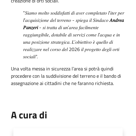
creazione di orti sociali.
"𝑆𝑖𝑎𝑚𝑜 𝑚𝑜𝑙𝑡𝑜 𝑠𝑜𝑑𝑑𝑖𝑠𝑓𝑎𝑡𝑡𝑖 𝑑𝑖 𝑎𝑣𝑒𝑟 𝑐𝑜𝑚𝑝𝑙𝑒𝑡𝑎𝑡𝑜 𝑙’𝑖𝑡𝑒𝑟 𝑝𝑒𝑟
𝑙’𝑎𝑐𝑞𝑢𝑖𝑠𝑖𝑧𝑖𝑜𝑛𝑒 𝑑𝑒𝑙 𝑡𝑒𝑟𝑟𝑒𝑛𝑜 - 𝑠𝑝𝑖𝑒𝑔𝑎 𝑖𝑙 𝑆𝑖𝑛𝑑𝑎𝑐𝑜
𝐴𝑛𝑑𝑟𝑒𝑎
𝑃𝑎𝑛𝑧𝑒𝑟𝑖
- 𝑠𝑖 𝑡𝑟𝑎𝑡𝑡𝑎 𝑑𝑖 𝑢𝑛’𝑎𝑟𝑒𝑎 𝑓𝑎𝑐𝑖𝑙𝑚𝑒𝑛𝑡𝑒
𝑟𝑎𝑔𝑔𝑖𝑢𝑛𝑔𝑖𝑏𝑖𝑙𝑒, 𝑑𝑜𝑡𝑎𝑏𝑖𝑙𝑒 𝑑𝑖 𝑠𝑒𝑟𝑣𝑖𝑧𝑖 𝑐𝑜𝑚𝑒 𝑙’𝑎𝑐𝑞𝑢𝑎 𝑒 𝑖𝑛
𝑢𝑛𝑎 𝑝𝑜𝑠𝑖𝑧𝑖𝑜𝑛𝑒 𝑠𝑡𝑟𝑎𝑡𝑒𝑔𝑖𝑐𝑎. 𝐿’𝑜𝑏𝑖𝑒𝑡𝑡𝑖𝑣𝑜 𝑒̀ 𝑞𝑢𝑒𝑙𝑙𝑜 𝑑𝑖
𝑟𝑒𝑎𝑙𝑖𝑧𝑧𝑎𝑟𝑒 𝑛𝑒𝑙 𝑐𝑜𝑟𝑠𝑜 𝑑𝑒𝑙 2026 𝑖𝑙 𝑝𝑟𝑜𝑔𝑒𝑡𝑡𝑜 𝑑𝑒𝑔𝑙𝑖 𝑜𝑟𝑡𝑖
𝑠𝑜𝑐𝑖𝑎𝑙𝑖".
Una volta messa in sicurezza l’area si potrà quindi
procedere con la suddivisione del terreno e il bando di
assegnazione ai cittadini che ne faranno richiesta.
A cura di