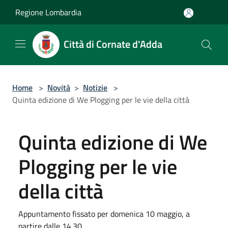
Salta al contenuto principale
Regione Lombardia
Città di Cornate d'Adda
Home
>
Novità
>
Notizie
>
Quinta edizione di We Plogging per le vie della città
Quinta edizione di We
Plogging per le vie
della città
Appuntamento fissato per domenica 10 maggio, a
partire dalle 14.30.