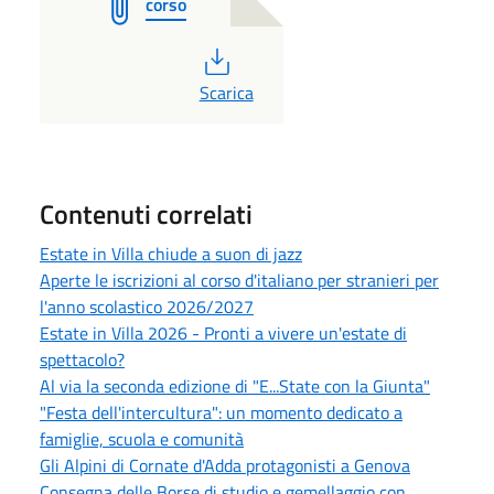
corso
PDF
Scarica
Contenuti correlati
Estate in Villa chiude a suon di jazz
Aperte le iscrizioni al corso d'italiano per stranieri per
l'anno scolastico 2026/2027
Estate in Villa 2026 - Pronti a vivere un'estate di
spettacolo?
Al via la seconda edizione di "E...State con la Giunta"
"Festa dell'intercultura": un momento dedicato a
famiglie, scuola e comunità
Gli Alpini di Cornate d'Adda protagonisti a Genova
Consegna delle Borse di studio e gemellaggio con