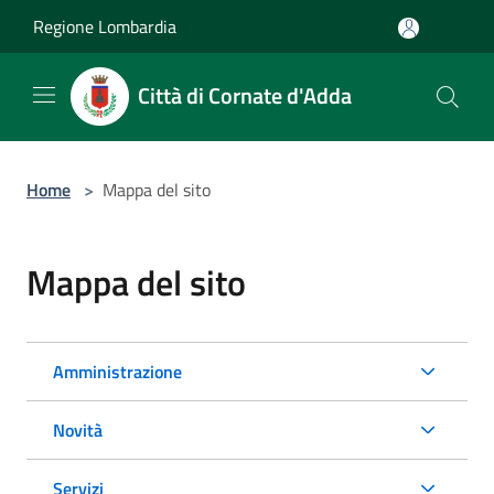
Salta al contenuto principale
Regione Lombardia
Città di Cornate d'Adda
Home
>
Mappa del sito
Mappa del sito
Amministrazione
Novità
Servizi